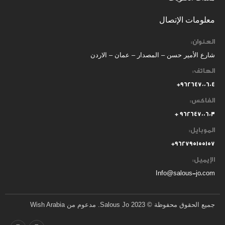
معلومات الإتصال
العنوان:
شارع الأمير حسن – المصدار – عمان – الاردن
الهاتف:
٩٦٢٦٤٧٠٠٦٠٤+
الفاكس:
٩٦٢٦٤٧٠٠٦٠٣ +
الموبايل:
+
٩٦٢٧٩٥١٥٥١٥٧
الإيميل:
Info@salous-jo.com
جميع الحقوق محفوظة © 2023 Salous Jo. مدعوم من Wish Arabia