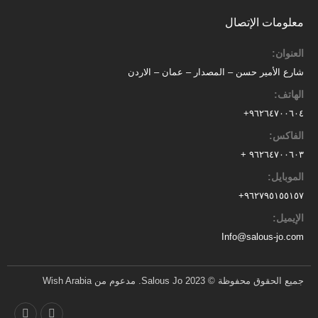
معلومات الإتصال
العنوان:
شارع الأمير حسن – المصدار – عمان – الاردن
الهاتف:
٩٦٢٦٤٧٠٠٦٠٤+
الفاكس:
٩٦٢٦٤٧٠٠٦٠٣ +
الموبايل:
+
٩٦٢٧٩٥١٥٥١٥٧
الإيميل:
Info@salous-jo.com
جميع الحقوق محفوظة © 2023 Salous Jo. مدعوم من Wish Arabia