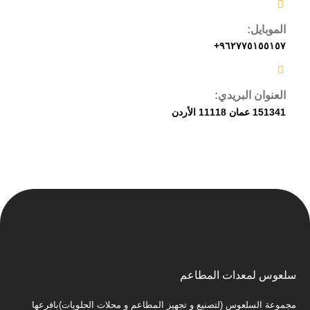
الموبايل:
٩٦٢٧٧٥١٥٥١٥٧+
العنوان البريدي:
151341 عمان 11118 الأردن
سلعوس لمعدات المطاعم
مجموعة السلعوس (لتصنيع و تجهيز المطاعم و محلات الحلويات)بافرعها