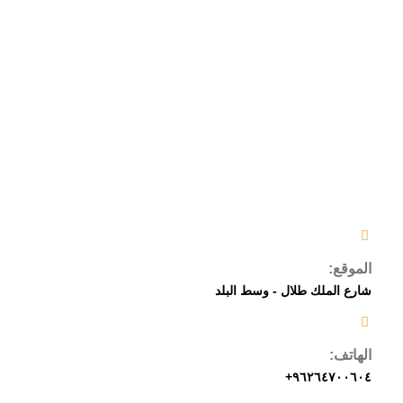
الموقع:
شارع الملك طلال - وسط البلد
الهاتف:
٩٦٢٦٤٧٠٠٦٠٤+