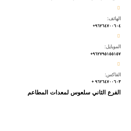
الهاتف:
٩٦٢٦٤٧٠٠٦٠٤+
الموبايل:
٩٦٢٧٩٥١٥٥١٥٧+
الفاكس:
٩٦٢٦٤٧٠٠٦٠٣ +
الفرع الثاني سلعوس لمعدات المطاعم