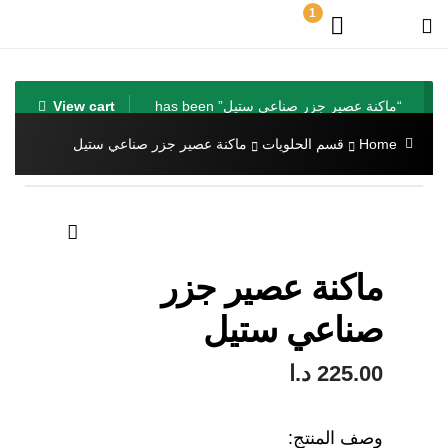
1
“ماكنة عصير جزر صناعي ستيل” has been
View cart
added to your cart.
Home
قسم الحلويات
ماكنة عصير جزر صناعي ستيل
🔍
ماكنة عصير جزر
صناعي ستيل
225.00
د.ا
وصف المنتج: