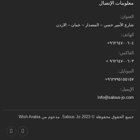
معلومات الإتصال
العنوان:
شارع الأمير حسن – المصدار – عمان – الاردن
الهاتف:
٩٦٢٦٤٧٠٠٦٠٤+
الفاكس:
٩٦٢٦٤٧٠٠٦٠٣ +
الموبايل:
+
٩٦٢٧٩٥١٥٥١٥٧
الإيميل:
Info@salous-jo.com
جميع الحقوق محفوظة © 2023 Salous Jo. مدعوم من Wish Arabia