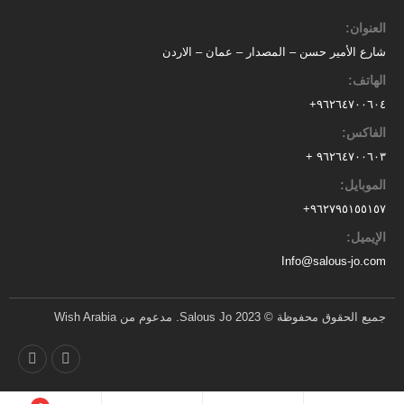
العنوان:
شارع الأمير حسن – المصدار – عمان – الاردن
الهاتف:
٩٦٢٦٤٧٠٠٦٠٤+
الفاكس:
٩٦٢٦٤٧٠٠٦٠٣ +
الموبايل:
+
٩٦٢٧٩٥١٥٥١٥٧
الإيميل:
Info@salous-jo.com
جميع الحقوق محفوظة © 2023 Salous Jo. مدعوم من Wish Arabia