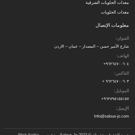
معدات الحلويات الشرقية
معدات الحلويات
معلومات الإتصال
العنوان:
شارع الأمير حسن – المصدار – عمان – الاردن
الهاتف:
٩٦٢٦٤٧٠٠٦٠٤+
الفاكس:
٩٦٢٦٤٧٠٠٦٠٣ +
الموبايل:
+
٩٦٢٧٩٥١٥٥١٥٧
الإيميل:
Info@salous-jo.com
جميع الحقوق محفوظة © 2023 Salous Jo. مدعوم من Wish Arabia