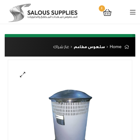
1
“غاز شراك” has been added to your cart.
View cart
Home
سلعوس مطاعم
غاز شراك
🔍