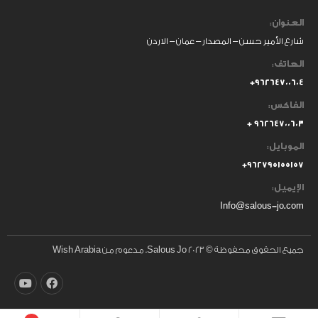
العنوان:
شارع الأمير حسن – المصدار – عمان – الاردن
الهاتف:
٩٦٢٦٤٧٠٠٦٠٤+
الفاكس:
٩٦٢٦٤٧٠٠٦٠٣ +
الموبايل:
+
٩٦٢٧٩٥١٥٥١٥٧
الإيميل:
Info@salous-jo.com
جميع الحقوق محفوظة © 2023 Salous Jo. مدعوم من Wish Arabia