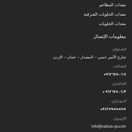
معدات المطاعم
معدات الحلويات الشرقية
معدات الحلويات
معلومات الإتصال
العنوان:
شارع الأمير حسن – المصدار – عمان – الاردن
الهاتف:
٩٦٢٦٤٧٠٠٦٠٤+
الفاكس:
٩٦٢٦٤٧٠٠٦٠٣ +
الموبايل:
+
٩٦٢٧٩٥١٥٥١٥٧
الإيميل:
Info@salous-jo.com