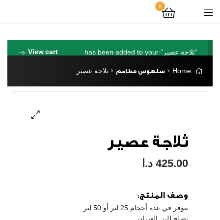
1
“ثلاجة عصير” has been added to your
View cart
cart.
ثلاجة عصير
Home
سلعوس مطاعم
🔍
ثلاجة عصير
425.00
د.ا
وصف المنتج:
تتوفر في عدة أحجام 25 لتر أو 50 لتر
تصلح للبن العيران