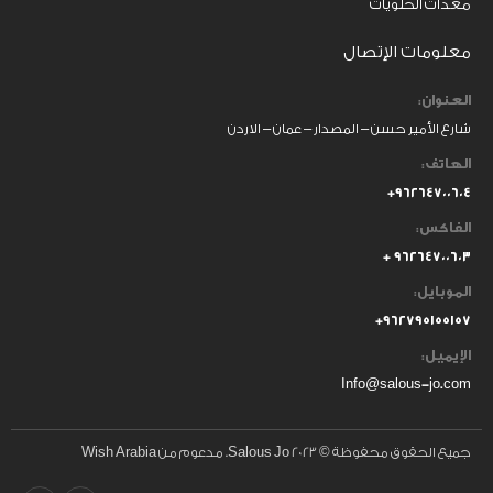
معدات الحلويات
معلومات الإتصال
العنوان:
شارع الأمير حسن – المصدار – عمان – الاردن
الهاتف:
٩٦٢٦٤٧٠٠٦٠٤+
الفاكس:
٩٦٢٦٤٧٠٠٦٠٣ +
الموبايل:
+
٩٦٢٧٩٥١٥٥١٥٧
الإيميل:
Info@salous-jo.com
جميع الحقوق محفوظة © 2023 Salous Jo. مدعوم من Wish Arabia