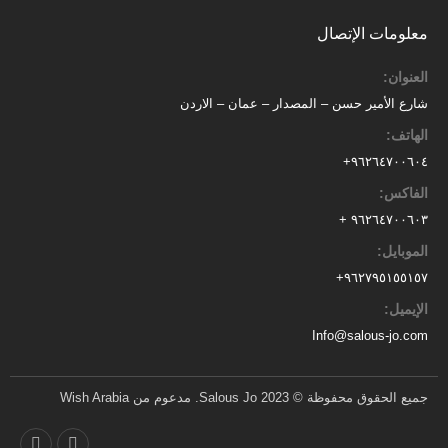
معلومات الإتصال
العنوان:
شارع الأمير حسن – المصدار – عمان – الاردن
الهاتف:
٩٦٢٦٤٧٠٠٦٠٤+
الفاكس:
٩٦٢٦٤٧٠٠٦٠٣ +
الموبايل:
+
٩٦٢٧٩٥١٥٥١٥٧
الإيميل:
Info@salous-jo.com
جميع الحقوق محفوظة © 2023 Salous Jo. مدعوم من Wish Arabia