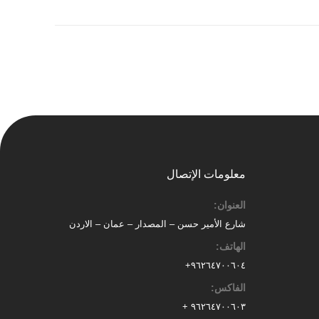
معلومات الإتصال
العنوان:
شارع الأمير حسن – المصدار – عمان – الاردن
الهاتف:
٩٦٢٦٤٧٠٠٦٠٤+
الفاكس:
٩٦٢٦٤٧٠٠٦٠٣ +