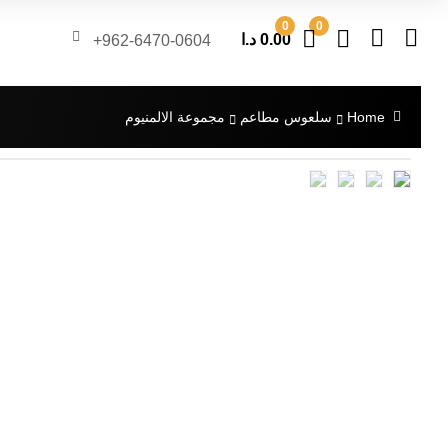
0
0
0.00
د.ا
962-6470-0604+
Home
سلعوس مطاعم
مجموعة الالمنيوم