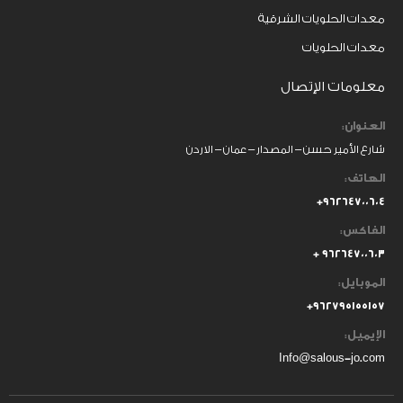
معدات الحلويات الشرقية
معدات الحلويات
معلومات الإتصال
العنوان:
شارع الأمير حسن – المصدار – عمان – الاردن
الهاتف:
٩٦٢٦٤٧٠٠٦٠٤+
الفاكس:
٩٦٢٦٤٧٠٠٦٠٣ +
الموبايل:
+
٩٦٢٧٩٥١٥٥١٥٧
الإيميل:
Info@salous-jo.com