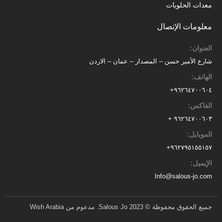
معدات الحلويات
معلومات الإتصال
العنوان:
شارع الأمير حسن – المصدار – عمان – الاردن
الهاتف:
٩٦٢٦٤٧٠٠٦٠٤+
الفاكس:
٩٦٢٦٤٧٠٠٦٠٣ +
الموبايل:
+
٩٦٢٧٩٥١٥٥١٥٧
الإيميل:
Info@salous-jo.com
جميع الحقوق محفوظة © 2023 Salous Jo. مدعوم من Wish Arabia