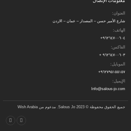
معلومات الإتصال
العنوان:
شارع الأمير حسن – المصدار – عمان – الاردن
الهاتف:
٩٦٢٦٤٧٠٠٦٠٤+
الفاكس:
٩٦٢٦٤٧٠٠٦٠٣ +
الموبايل:
+
٩٦٢٧٩٥١٥٥١٥٧
الإيميل:
Info@salous-jo.com
جميع الحقوق محفوظة © 2023 Salous Jo. مدعوم من Wish Arabia