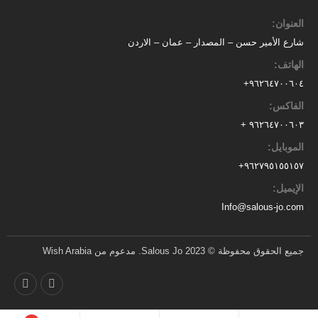
العنوان:
شارع الأمير حسن – المصدار – عمان – الاردن
الهاتف:
٩٦٢٦٤٧٠٠٦٠٤+
الفاكس:
٩٦٢٦٤٧٠٠٦٠٣ +
الموبايل:
+
٩٦٢٧٩٥١٥٥١٥٧
الإيميل:
Info@salous-jo.com
جميع الحقوق محفوظة © 2023 Salous Jo. مدعوم من Wish Arabia