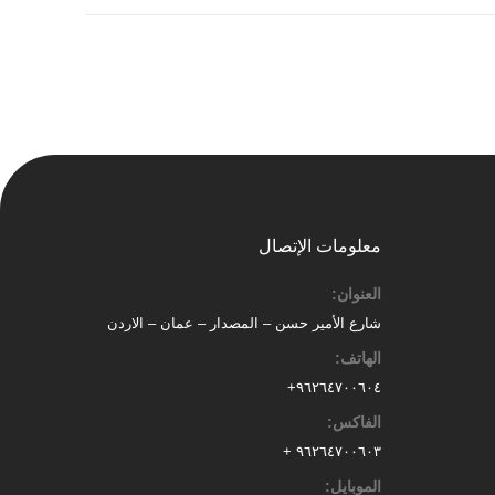
معلومات الإتصال
العنوان:
شارع الأمير حسن – المصدار – عمان – الاردن
الهاتف:
٩٦٢٦٤٧٠٠٦٠٤+
الفاكس:
٩٦٢٦٤٧٠٠٦٠٣ +
الموبايل: