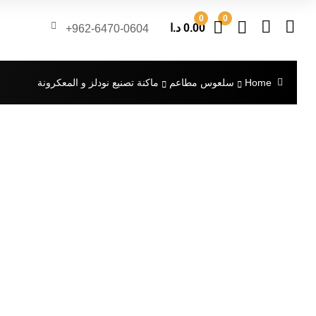
0
0
0.00
د.ا
962-6470-0604+
Home
سلعوس مطاعم
ماكنة تصنيع نودلز و المعكرونة