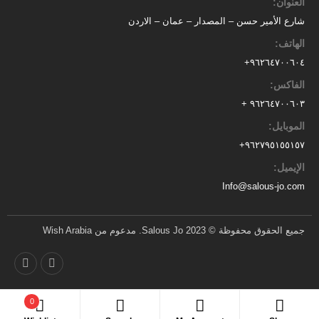
العنوان:
شارع الأمير حسن – المصدار – عمان – الاردن
الهاتف:
٩٦٢٦٤٧٠٠٦٠٤+
الفاكس:
٩٦٢٦٤٧٠٠٦٠٣ +
الموبايل:
+
٩٦٢٧٩٥١٥٥١٥٧
الإيميل:
Info@salous-jo.com
جميع الحقوق محفوظة © 2023 Salous Jo. مدعوم من Wish Arabia
0