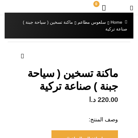
0
Home
سلعوس مطاعم
ماكنة تسخين ( سياحة جبنة )
صناعة تركية
🔍
ماكنة تسخين ( سياحة
جبنة ) صناعة تركية
220.00
د.ا
وصف المنتج: