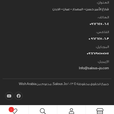
العنوان:
شارع الأمير حسن – المصدار – عمان – الاردن
الهاتف:
٩٦٢٦٤٧٠٠٦٠٤+
الفاكس:
٩٦٢٦٤٧٠٠٦٠٣ +
الموبايل:
+
٩٦٢٧٩٥١٥٥١٥٧
الإيميل:
Info@salous-jo.com
جميع الحقوق محفوظة © 2023 Salous Jo. مدعوم من Wish Arabia
0