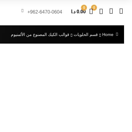
0
0
0.00
د.ا
962-6470-0604+
Home
قسم الحلويات
قوالب الكيك المصنوع من الألمنيوم