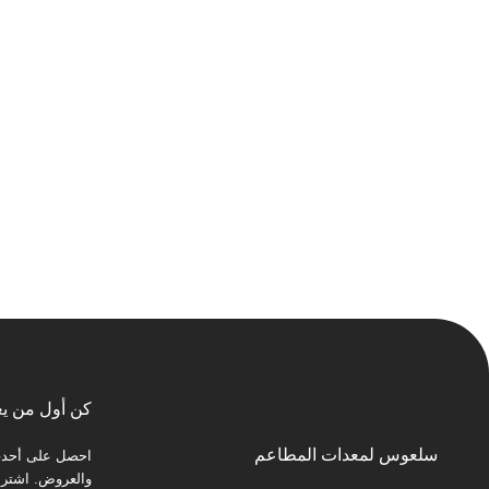
كن أول من يع
سلعوس لمعدات المطاعم
احصل على أحدث 
والعروض. اشترك 