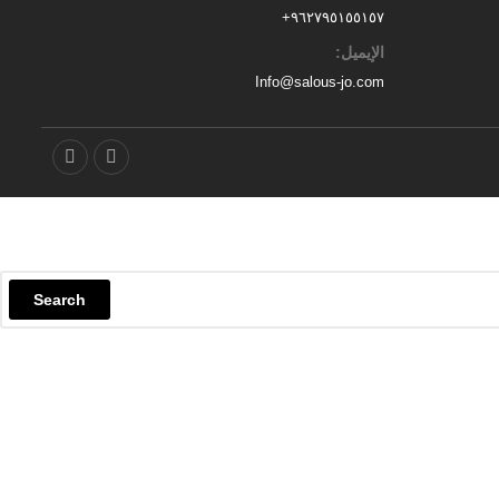
+
٩٦٢٧٩٥١٥٥١٥٧
الإيميل:
Info@salous-jo.com
Search