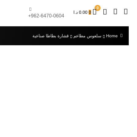
0
0
0.00
د.ا
962-6470-0604+
Home
سلعوس مطاعم
قشارة بطاطا صناعية