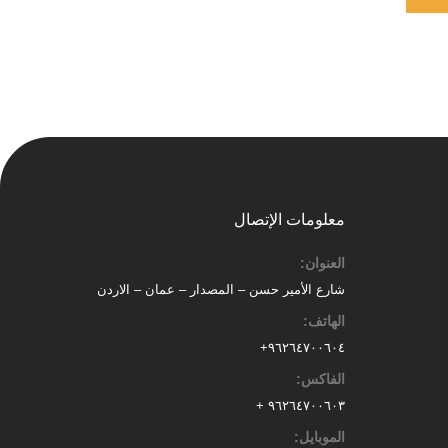
معلومات الإتصال
العنوان:
شارع الأمير حسن – المصدار – عمان – الاردن
الهاتف:
٩٦٢٦٤٧٠٠٦٠٤+
الفاكس:
٩٦٢٦٤٧٠٠٦٠٣ +
الموبايل: