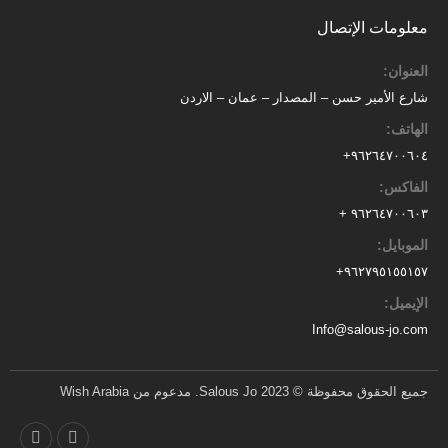
معلومات الإتصال
العنوان:
شارع الأمير حسن – المصدار – عمان – الاردن
الهاتف:
٩٦٢٦٤٧٠٠٦٠٤+
الفاكس:
٩٦٢٦٤٧٠٠٦٠٣ +
الموبايل:
+
٩٦٢٧٩٥١٥٥١٥٧
الإيميل:
Info@salous-jo.com
جميع الحقوق محفوظة © 2023 Salous Jo. مدعوم من Wish Arabia