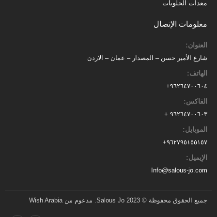
معدات الحلويات
معلومات الإتصال
العنوان:
شارع الأمير حسن – المصدار – عمان – الاردن
الهاتف:
٩٦٢٦٤٧٠٠٦٠٤+
الفاكس:
٩٦٢٦٤٧٠٠٦٠٣ +
الموبايل:
+
٩٦٢٧٩٥١٥٥١٥٧
الإيميل:
Info@salous-jo.com
جميع الحقوق محفوظة © 2023 Salous Jo. مدعوم من Wish Arabia