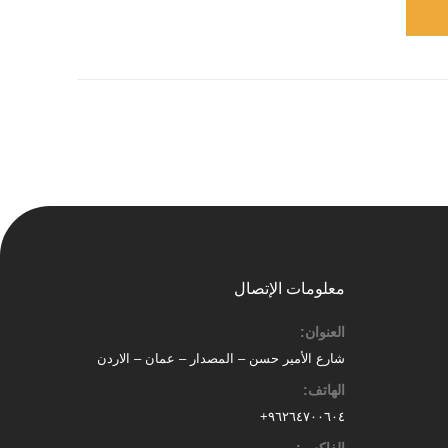
معلومات الإتصال
العنوان:
شارع الأمير حسن – المصدار – عمان – الاردن
الهاتف:
٩٦٢٦٤٧٠٠٦٠٤+
الفاكس: