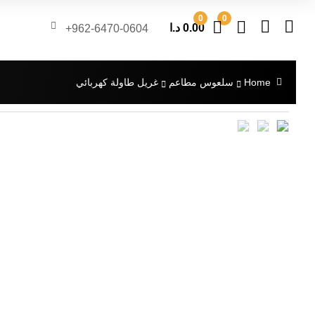
0
0
0.00
د.ا
962-6470-0604+
Home
سلعوس مطاعم
غريل طاولة كهربائي