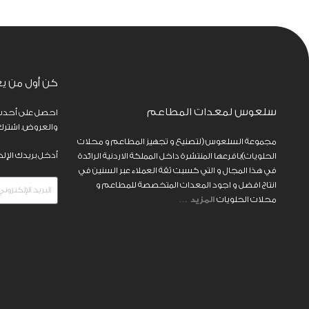
كن أول من ي
سلعوس لمعدات المطاعم
احصل على أحدث 
والعروض. اشترك ف
مجموعة السلعوس (لتصنيع و تجهيز المطاعم و محلات
أدخل بريدك الإلك
الحلويات)بافرعها المنتشرة داخل المملكة الاردنية الرائدة
في هذا المجال و التي كسبت ثقة العملاء عبر السنين في
انتاج افضل و اجود المعدات المتخصصة للمطاعم و
محلات الحلويات
المزيد
…