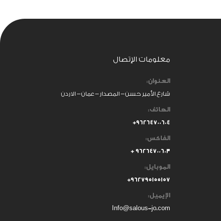
معلومات الإتصال
العنوان:
شارع الأمير حسن – المصدار – عمان – الاردن
الهاتف:
٩٦٢٦٤٧٠٠٦٠٤+
الفاكس:
٩٦٢٦٤٧٠٠٦٠٣ +
الموبايل:
+
٩٦٢٧٩٥١٥٥١٥٧
الإيميل:
Info@salous-jo.com