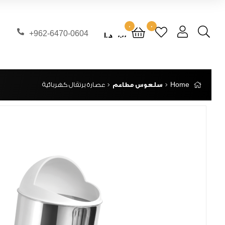
0
0
962-6470-0604+
0.00
د.ا
Home
سلعوس مطاعم
عصارة برتقال كهربائية