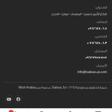
العنوان:
شارع الأمير حسن – المصدار – عمان – الاردن
الهاتف:
٩٦٢٦٤٧٠٠٦٠٤+
الفاكس:
٩٦٢٦٤٧٠٠٦٠٣ +
الموبايل:
+
٩٦٢٧٩٥١٥٥١٥٧
الإيميل:
Info@salous-jo.com
جميع الحقوق محفوظة © 2023 Salous Jo. مدعوم من Wish Arabia