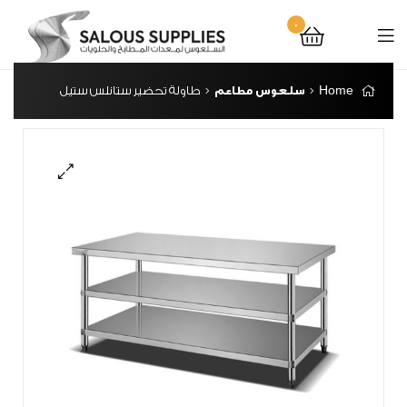
0
Home
سلعوس مطاعم
طاولة تحضير ستانلس ستيل
🔍