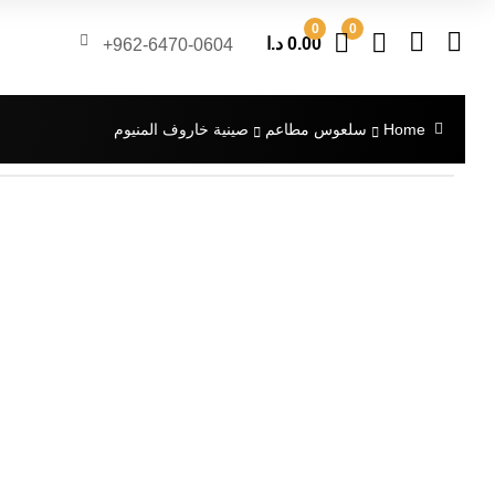
0
0
0.00
د.ا
962-6470-0604+
Home
سلعوس مطاعم
صينية خاروف المنيوم