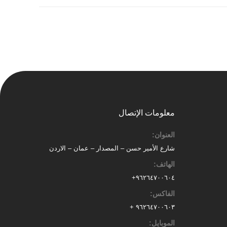
معلومات الإتصال
العنوان:
شارع الأمير حسن – المصدار – عمان – الاردن
الهاتف:
٩٦٢٦٤٧٠٠٦٠٤+
الفاكس:
٩٦٢٦٤٧٠٠٦٠٣ +
الموبايل: