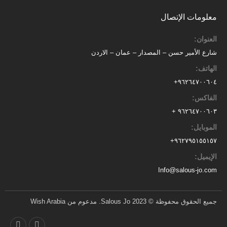
معلومات الإتصال
العنوان:
شارع الأمير حسن – المصدار – عمان – الاردن
الهاتف:
٩٦٢٦٤٧٠٠٦٠٤+
الفاكس:
٩٦٢٦٤٧٠٠٦٠٣ +
الموبايل:
+
٩٦٢٧٩٥١٥٥١٥٧
الإيميل:
Info@salous-jo.com
جميع الحقوق محفوظة © 2023 Salous Jo. مدعوم من Wish Arabia