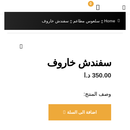
0
Home
سلعوس مطاعم
سفندش خاروف
🔍
سفندش خاروف
350.00
د.ا
وصف المنتج:
اضافة الى السلة