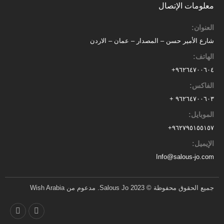
معلومات الإتصال
العنوان:
شارع الأمير حسن – المصدار – عمان – الاردن
الهاتف:
٩٦٢٦٤٧٠٠٦٠٤+
الفاكس:
٩٦٢٦٤٧٠٠٦٠٣ +
الموبايل:
+
٩٦٢٧٩٥١٥٥١٥٧
الإيميل:
Info@salous-jo.com
جميع الحقوق محفوظة © 2023 Salous Jo. مدعوم من Wish Arabia