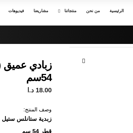
الرئيسية
من نحن
منتجاتنا
مشاريعنا
فيديوهات
🔍
54سم
18.00
د.ا
وصف المنتج:
زبدية ستانلس ستيل طب
قطر 54 سم