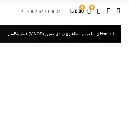
0
0
0.00
د.ا
962-6470-0604+
Home
سلعوس مطاعم
زبادي عميق (VINOD) قطر 54سم