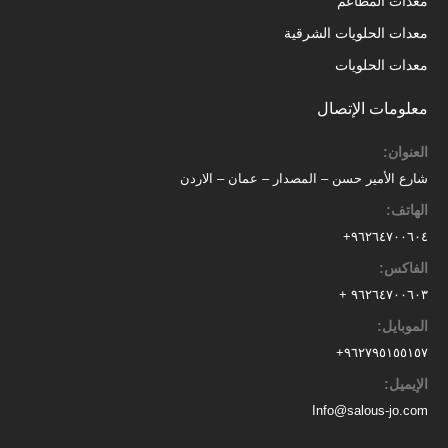
معدات المطاعم
معدات الحلويات الشرقية
معدات الحلويات
معلومات الإتصال
العنوان:
شارع الأمير حسن – المصدار – عمان – الاردن
الهاتف:
٩٦٢٦٤٧٠٠٦٠٤+
الفاكس:
٩٦٢٦٤٧٠٠٦٠٣ +
الموبايل:
+
٩٦٢٧٩٥١٥٥١٥٧
الإيميل:
Info@salous-jo.com