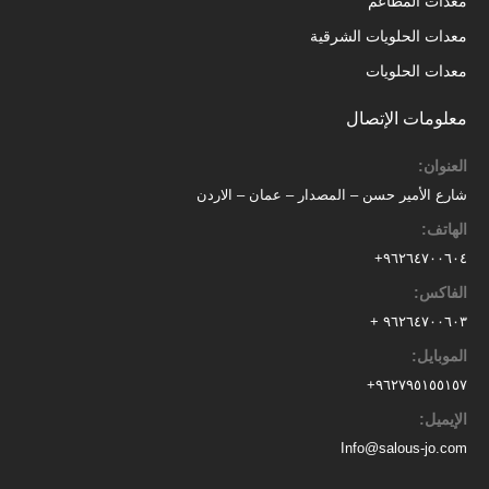
معدات المطاعم
معدات الحلويات الشرقية
معدات الحلويات
معلومات الإتصال
العنوان:
شارع الأمير حسن – المصدار – عمان – الاردن
الهاتف:
٩٦٢٦٤٧٠٠٦٠٤+
الفاكس:
٩٦٢٦٤٧٠٠٦٠٣ +
الموبايل:
+
٩٦٢٧٩٥١٥٥١٥٧
الإيميل:
Info@salous-jo.com