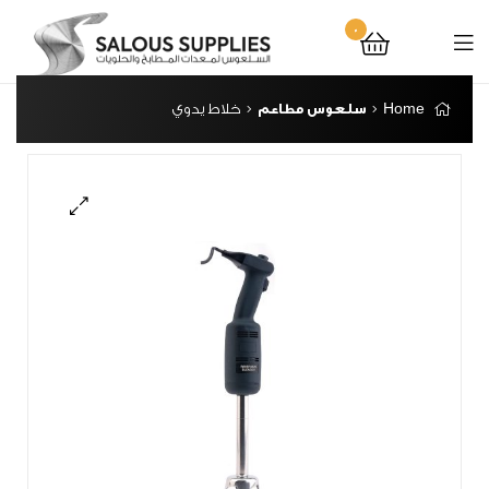
0
Home
سلعوس مطاعم
خلاط يدوي
🔍