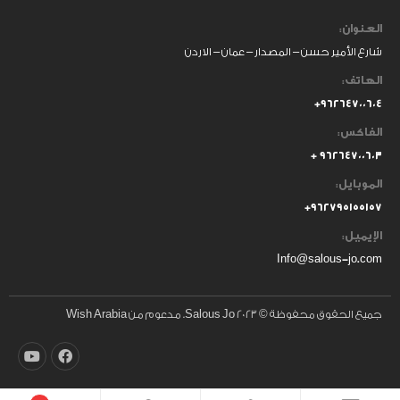
العنوان:
شارع الأمير حسن – المصدار – عمان – الاردن
الهاتف:
٩٦٢٦٤٧٠٠٦٠٤+
الفاكس:
٩٦٢٦٤٧٠٠٦٠٣ +
الموبايل:
+
٩٦٢٧٩٥١٥٥١٥٧
الإيميل:
Info@salous-jo.com
جميع الحقوق محفوظة © 2023 Salous Jo. مدعوم من Wish Arabia