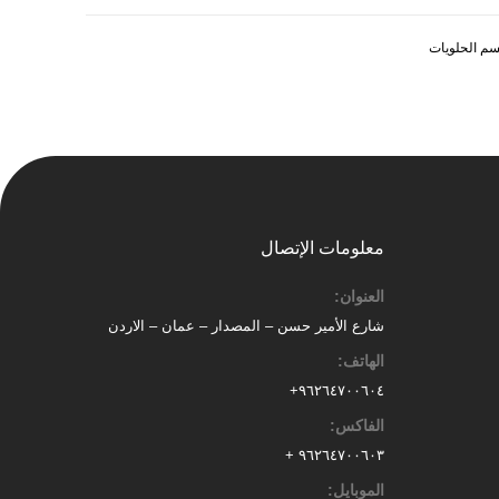
م الحلويات
معلومات الإتصال
العنوان:
شارع الأمير حسن – المصدار – عمان – الاردن
الهاتف:
٩٦٢٦٤٧٠٠٦٠٤+
الفاكس:
٩٦٢٦٤٧٠٠٦٠٣ +
الموبايل: