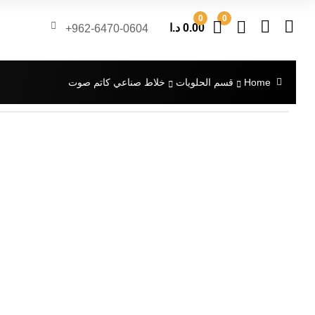
0
0
0.00
د.ا
962-6470-0604+
Home
قسم الحلويات
خلاط صناعي كاتم صوت