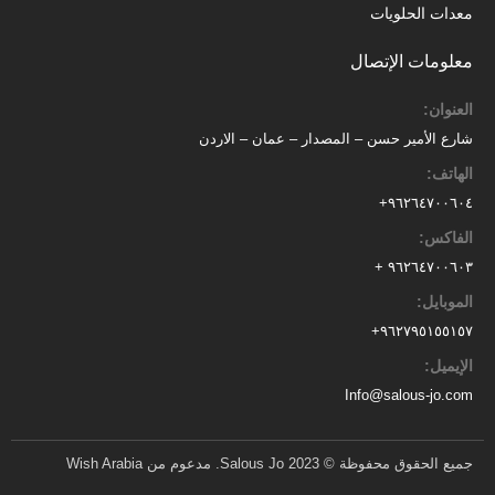
معدات الحلويات
معلومات الإتصال
العنوان:
شارع الأمير حسن – المصدار – عمان – الاردن
الهاتف:
٩٦٢٦٤٧٠٠٦٠٤+
الفاكس:
٩٦٢٦٤٧٠٠٦٠٣ +
الموبايل:
+
٩٦٢٧٩٥١٥٥١٥٧
الإيميل:
Info@salous-jo.com
جميع الحقوق محفوظة © 2023 Salous Jo. مدعوم من Wish Arabia