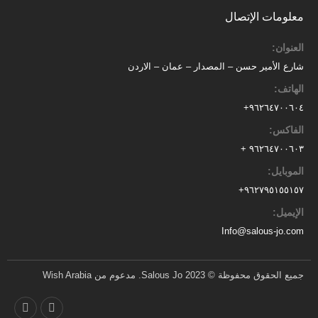
معلومات الإتصال
العنوان:
شارع الأمير حسن – المصدار – عمان – الاردن
الهاتف:
٩٦٢٦٤٧٠٠٦٠٤+
الفاكس:
٩٦٢٦٤٧٠٠٦٠٣ +
الموبايل:
+
٩٦٢٧٩٥١٥٥١٥٧
الإيميل:
Info@salous-jo.com
جميع الحقوق محفوظة © 2023 Salous Jo. مدعوم من Wish Arabia