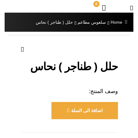
0
Home
سلعوس مطاعم
حلل ( طناجر ) نحاس
🔍
حلل ( طناجر ) نحاس
وصف المنتج:
اضافة الى السلة