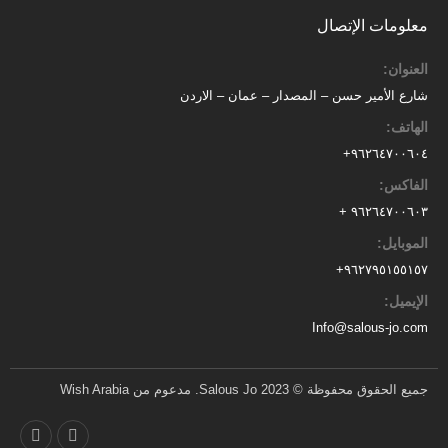
معلومات الإتصال
العنوان:
شارع الأمير حسن – المصدار – عمان – الاردن
الهاتف:
٩٦٢٦٤٧٠٠٦٠٤+
الفاكس:
٩٦٢٦٤٧٠٠٦٠٣ +
الموبايل:
+
٩٦٢٧٩٥١٥٥١٥٧
الإيميل:
Info@salous-jo.com
جميع الحقوق محفوظة © 2023 Salous Jo. مدعوم من Wish Arabia