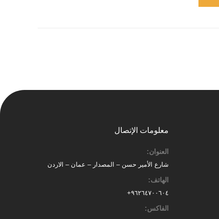
معلومات الإتصال
العنوان:
شارع الأمير حسن – المصدار – عمان – الاردن
الهاتف:
٩٦٢٦٤٧٠٠٦٠٤+
الفاكس: