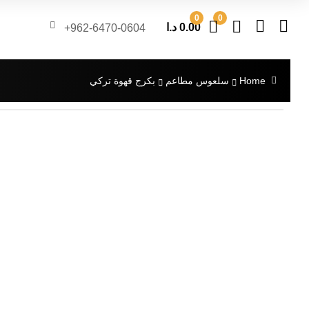
0
0
0.00
د.ا
962-6470-0604+
Home
سلعوس مطاعم
بكرج قهوة تركي