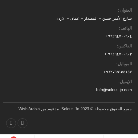
العنوان:
شارع الأمير حسن – المصدار – عمان – الاردن
الهاتف:
٩٦٢٦٤٧٠٠٦٠٤+
الفاكس:
٩٦٢٦٤٧٠٠٦٠٣ +
الموبايل:
+
٩٦٢٧٩٥١٥٥١٥٧
الإيميل:
Info@salous-jo.com
جميع الحقوق محفوظة © 2023 Salous Jo. مدعوم من Wish Arabia